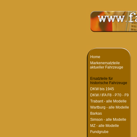
Home
Markenersatzteile
aktueller Fahrzeuge
Ersatzteile für
historische Fahrzeuge
DKW bis 1945
DKW / IFA F8 - P70 - F9
Trabant - alle Modelle
Wartburg - alle Modelle
Barkas
Simson - alle Modelle
MZ - alle Modelle
Fundgrube