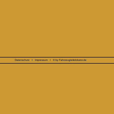
Datenschutz
I
Impressum
I © by Fahrzeugteilelokator.de